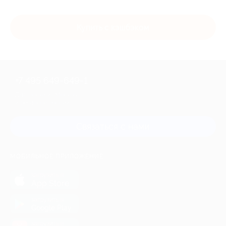
Купить с кэшбэком
+7 495 649-649-1
Для звонка из Москвы
и регионов России
Связаться с нами
МОБИЛЬНОЕ ПРИЛОЖЕНИЕ
загрузить в
App Store
загрузить в
Google Play
загрузить в