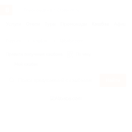
Услуги
Отели
Туры
Промокоды
Кэшбэк
Афиша 
Главная
Кэшбэк
Alibaba.com
Правила получения кэшбэка
По чеку
Мой кэшбэк
Найти