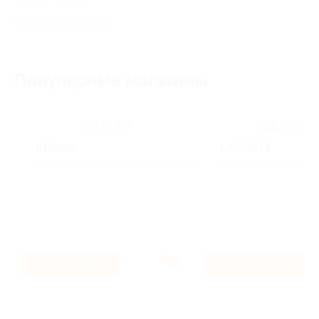
поставщиков.
Читать полностью
На
Alibaba.com
представлены сотни
миллионов товаров из более 40 различных
категорий, включая электронику,
Популярные магазины
оборудование и одежду.
Покупатели Alibaba живут в 200 странах
мира и обмениваются сотнями тысяч
KRONA
LACOSTE
сообщений с поставщиками на платформе
Электроника и техника, Для дома
Одежда, обувь, акс
каждый день.
3.69%
5.6%
Кэшбэк
Кэшбэк