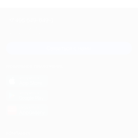
+7 495 649-649-1
Для звонка из Москвы
и регионов России
Связаться с нами
МОБИЛЬНОЕ ПРИЛОЖЕНИЕ
загрузить в
App Store
загрузить в
Google Play
загрузить в
AppGallery
КОМПАНИЯ