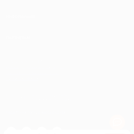
ИНФОРМАЦИЯ
ПАРТНЕРАМ
© 2010-2026 BIGLION
Обработка персональных данных
Пользовательское соглашение
Публичная оферта
Гарантия, поддержка
24 часа и возврат средств
Перейти на полную версию сайта