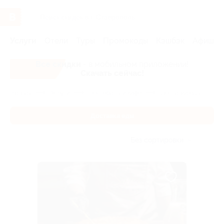
Услуги
Отели
Туры
Промокоды
Кэшбэк
Афиша 
Все скидки
- в мобильном приложении!
Скачать сейчас!
Главная
Услуги
Рестораны и кафе
Доставка еды
Доставка еды
Без сортировки