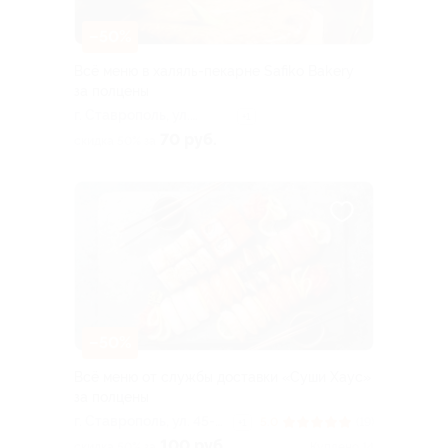
–50%
Всё меню в халяль-пекарне Safiko Bakery
за полцены
г. Ставрополь, ул.
+1
Лермонтова, д. 121
70 руб.
скидка 50% за
–50%
Всё меню от службы доставки «Суши Хаус»
за полцены
г. Ставрополь, ул. 45-я
5.0
(19)
+1
Параллель, д. 2
100 руб.
скидка 50% за
Куплено 14