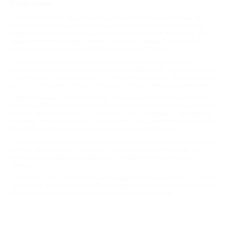
Ставрополе
На сайте Biglion представлен широкий ассортимент скидок на
доставку еды. Акции постоянно меняются и обновляются, поэтому
выбор есть всегда. Чтобы найти доставку еды рядом по купону, все
предложения можно расположить на карте города. Это позволит
избежать возможных переплат за далекое расстояние.
Также можно сортировать акции по разным критериям. Цена
купона, популярность акции у других пользователей, лидеры продаж.
Рекомендуется читать отзывы на заведения от других посетителей по
купону, чтобы иметь представление о плюсах и минусах заведений.
Выбрав акцию на доставку еды, нужно внимательно прочитать ее
описание. Там указан перечень блюд, размер скидки и стоимость, вес
порций. Также расписаны условия доставки - стоимость, временной
интервал, сколько ожидать блюдо после заказа. Желательно уточнить
эти условия звонком в заведение перед покупкой купона.
Для покупки интересующего купона на доставку достаточно ввести
данные карты. После этого купон придет в электронном виде. Его
номер нужно сообщить оператору при оформлении заказа по
телефону.
Если же купон на доставку не пригодился, его можно вернуть пока
идет акция. Каждая акция на Биглион действует в среднем 3-4 месяца.
По ее истечению купон становится недействительным.