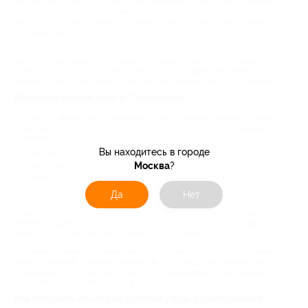
заведения. На выбор обычно предоставляется несколько банкетных
или фуршетных сетов. Они могут включать такие горячие и холодные
закуски как канапэ, мини-сэндвичи, рулетики, тарталетки, мини-
бургеры, пиццы.
Также в банкетное меню могут входить различные салаты и
десерты. Например, популярные “Цезарь”, “Греческий”, “Оливье”. И
конечно, есть сеты с безалкогольными напитками. Различается и
объем сетов - в среднем он рассчитан на компанию до 30 человек.
Доставка еды на день в Ставрополе
Если нет времени или желания готовить, можно заказать блюда
сразу на целый день. С Биглион сотрудничают разные заведения, но
основной ассортимент блюд с доставкой включает:
Вы находитесь в городе
Осетинские пироги и сеты из пирогов;
Москва
?
Пиццы и сеты из пицц;
Роллы и суши.
Да
Нет
Также популярный формат акции - доставка практически всех блюд
из меню со скидкой. В таком случае возможно заказать любое
интересующее блюдо - суп, салат, закуски, горячее, десерты. А
зачастую скидка распространяется и на напитки.
Таким образом есть возможность составить полноценное меню на
день - с первым, вторым и десертом. Все блюда доставляются в
одноразовой посуде, некоторые - и с приборами. Можно заказать еду
с доставкой как домой, так и в офис.
Как получить скидку на доставку еды в ресторанах в