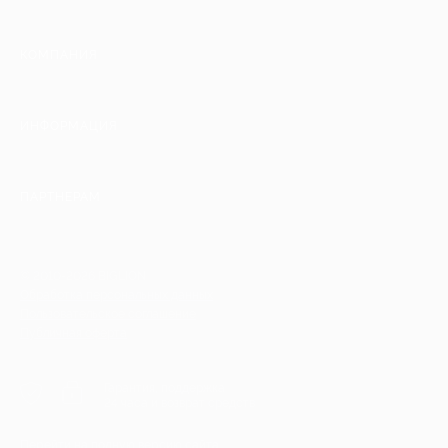
КОМПАНИЯ
ИНФОРМАЦИЯ
ПАРТНЕРАМ
© 2010-2026 BIGLION
Обработка персональных данных
Пользовательское соглашение
Публичная оферта
Гарантия, поддержка
24 часа и возврат средств
Перейти на полную версию сайта