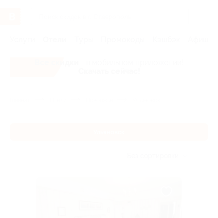
Услуги
Отели
Туры
Промокоды
Кэшбэк
Афиша 
Все скидки
- в мобильном приложении!
Скачать сейчас!
Главная
Отели
Поволжье
Ульяновск
Ульяновск
Без сортировки