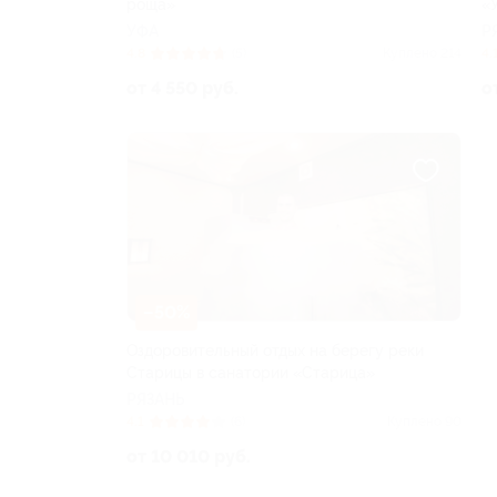
роща»
«
УФА
Р
4.8
(5)
Куплено 214
4.
от 4 550 руб.
о
–50%
Оздоровительный отдых на берегу реки
Старицы в санатории «Старица»
РЯЗАНЬ
4.1
(6)
Куплено 90
от 10 010 руб.