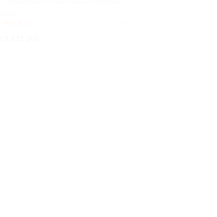
У Лукоморья» в санатории «Старица»
ЯЗАНЬ
1
(6)
Куплено 31
т 9 251 руб.