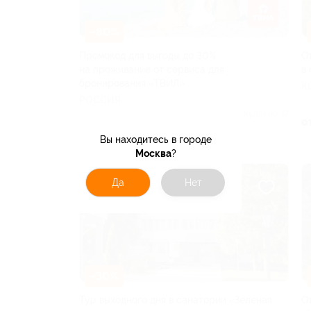
–80%
Промокод для выгоды до 30%
О
на проживание от сервиса для
в
бронирования «ТВИЛ»
К
РОССИЯ
Куплено 47
о
от 300 руб.
Вы находитесь в городе
Москва
?
Да
Нет
–30%
Тур выходного дня в санатории «Зеленая
О