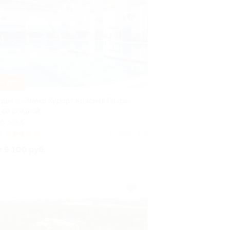
–30%
тдых в «Амакс Курорт ‎Красная Пахра»
 со скидкой
ОСКВА
0
(5)
Куплено 403
т 9 100 руб.