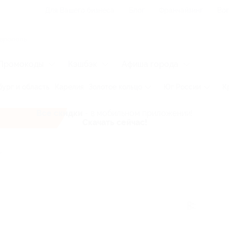
Для Вашего бизнеса
Блог
Франчайзинг
Воп
Промокоды
Кэшбэк
Афиша города
ург и область
Карелия
Золотое кольцо
Юг России
К
Все скидки
- в мобильном приложении!
Скачать сейчас!
и