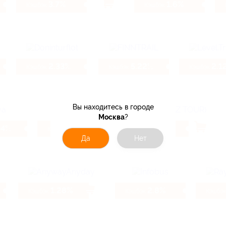
3.7%
1.6%
Кэшбэк
Кэшбэк
2.33%
5.22%
2.1
Кэшбэк
Кэшбэк
Кэшбэк
Вы находитесь в городе
Москва
?
64%
4%
6.4%
Кэшбэк
Кэшбэк
Да
Нет
1.28%
2.8%
Кэшбэк
Кэшбэк
Кэшбэ