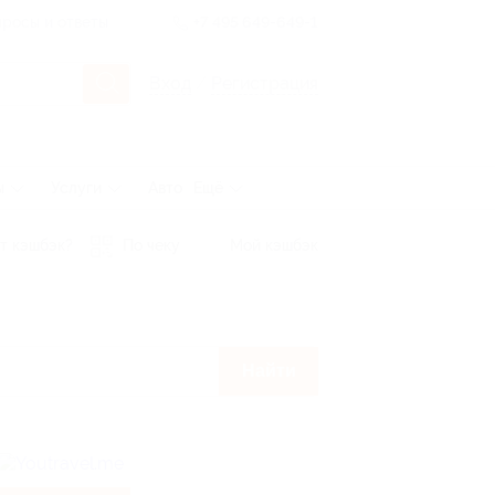
росы и ответы
+7 495 649-649-1
Вход
/
Регистрация
ы
Услуги
Авто
Ещё
т кэшбэк?
По чеку
Мой кэшбэк
Найти