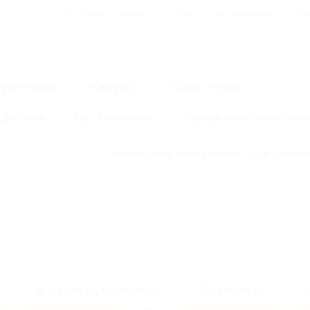
Для Вашего бизнеса
Блог
Франчайзинг
Воп
Промокоды
Кэшбэк
Афиша города
Для дома
Еда
Развлечения
Одежда, обувь, аксессуар
Правила получения кэшбэка
Как работае