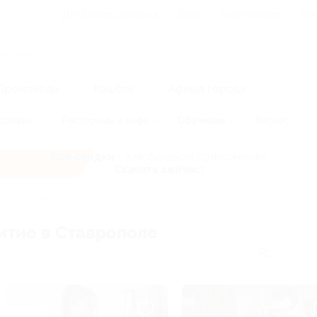
Для Вашего бизнеса
Блог
Франчайзинг
Воп
Промокоды
Кэшбэк
Афиша города
оровье
Рестораны и кафе
Обучение
Фитнес
Все скидки
- в мобильном приложении!
Скачать сейчас!
логия и саморазвитие
итие в Ставрополе