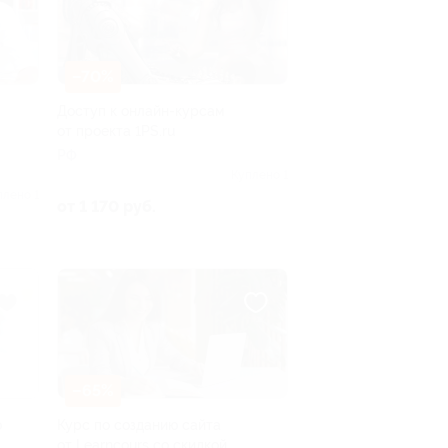
–70%
Доступ к онлайн-курсам
от проекта 1PS.ru
РФ
Куплено 1
плено 1
от 1 170 руб.
–65%
ю
Курс по созданию сайта
от Learncours со скидкой