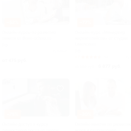
–52%
–77%
Онлайн-курсы по развитию
Онлайн-курс «Менеджер
памяти от Brain-school.ru
маркетплейсов» от студии
Learncours
РФ
РФ
Куплено 1
4.7
(81)
Ку
от 475 руб.
6 877 руб.
29 900 руб.
–75%
–30%
Онлайн-доступ к курсу
Онлайн-занятия по развити
личностного роста от школы
мозга и скорочтению