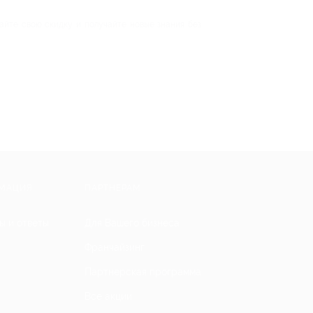
айте свою скидку и получайте новые знания без
МАЦИЯ
ПАРТНЕРАМ
ы и ответы
Для Вашего бизнеса
Франчайзинг
Партнерская программа
Все акции