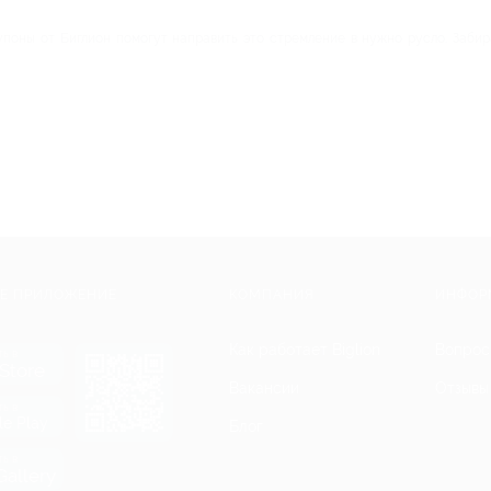
упоны от Биглион помогут направить это стремление в нужно русло. Забир
Е ПРИЛОЖЕНИЕ
КОМПАНИЯ
ИНФОР
Как работает Biglion
Вопрос
ть в
Store
Вакансии
Отзывы
ть в
le Play
Блог
ть в
allery