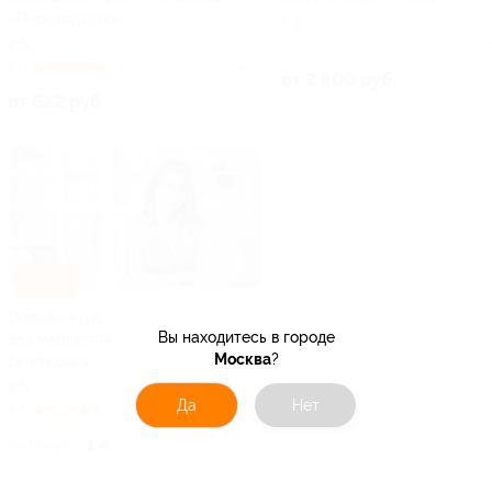
«Перезагрузка»
РФ
РФ
Куп
5.0
(59)
Куплено 7
от 2 800 руб.
от 622 руб.
–50%
Онлайн-курс «Дизайнер карточек
Вы находитесь в городе
для маркетплейсов» от студии
Москва
?
Learncours
РФ
Да
Нет
4.7
(81)
Куплено 6
1 436 руб.
2 872 руб.