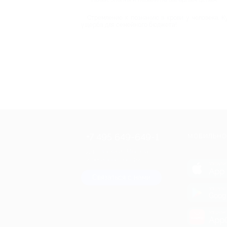
Стремление к познанию в крови у человека. К
ущерба для семейного бюджета!
+7 495 649-649-1
МОБИЛЬНО
Для звонка из Москвы
и регионов России
загрузи
App 
Связаться с нами
загрузи
Goog
загрузи
AppG