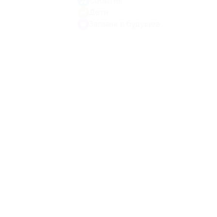
События
Дети
Загляни в будущее