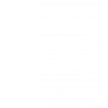
Обучение и мастер-классы п
Расходы на собственное образование и развит
помогают в профессиональном развитии или с
становится денежный вопрос – стоимость курсов
Заходите на наш сайт и выбирайте купоны 
совершенствоваться. Поэтому у нас вы найдете 
Скидки на обучение для всех
Центры развития, школы и другие обучающие 
выгодными условиями. У нас вы без труда найдете
В школах красоты и на косметологических кур
В автошколах и детских развивающих центрах;
В языковых школах и на ИТ-курсах;
На курсах фотоискусства и творческих масте
В зависимости от собственной занятости выбир
новые знания по выгодной цене.
Купоны от Биглион: обучающие курсы со 
Большинство из нас полны желания развиваться
обойтись без жертв:
Скидки до 95% на онлайн-обучение;
Акционные купоны на популярные обучающие 
Постоянно обновляющийся перечень выгодных
Новые знания и навыки по выгодным ценам.