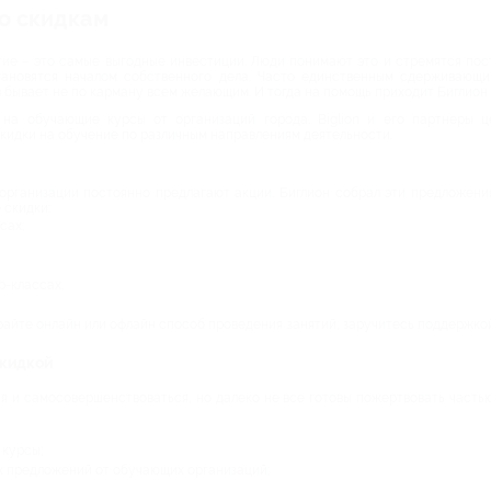
о скидкам
ие – это самые выгодные инвестиции. Люди понимают это и стремятся пост
тановятся началом собственного дела. Часто единственным сдерживающ
 бывает не по карману всем желающим. И тогда на помощь приходит Биглион.
на обучающие курсы от организаций города. Biglion и его партнеры ц
скидки на обучение по различным направлениям деятельности.
организации постоянно предлагают акции. Биглион собрал эти предложени
 скидки:
сах;
р-классах.
айте онлайн или офлайн способ проведения занятий, заручитесь поддержкой 
скидкой
 и самосовершенствоваться, но далеко не все готовы пожертвовать частью 
курсы;
 предложений от обучающих организаций;