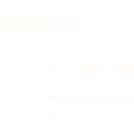
Ставрополь
Услуги
Отели
Туры
Все
Афиша города
Красота
Зд
Главная
Услуги
Обучение
Психо
Психология и саморазв
Обучение
Психология и
саморазвитие
(7)