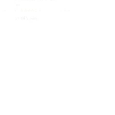
РФ
лено 2
4.7
(81)
Куплено 9
от 980 руб.