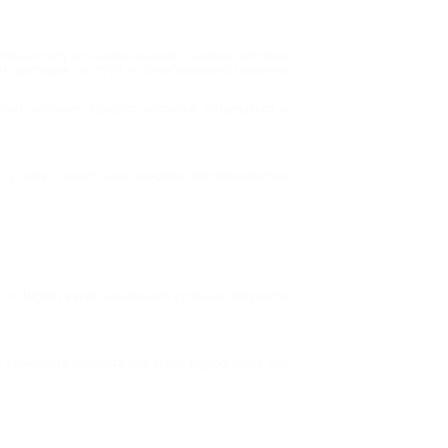
оянно получать новые знания и навыки, которые
им фактором на пути к самосовершенствованию
енят желание каждого человека развиваться и
я у себя и дарит шанс каждому воспользоваться
от Biglion в виде акционного купона и получайте
семейного бюджета для этого. Biglion знает, как