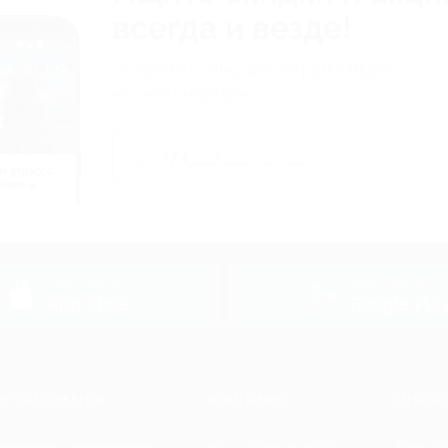
всегда и везде!
Получите ссылку для загрузки Biglion
на свой смартфон
й отдых c
нием в
ь
загрузить в
загрузить в
App Store
Google Pla
Е ПРИЛОЖЕНИЕ
КОМПАНИЯ
ИНФОР