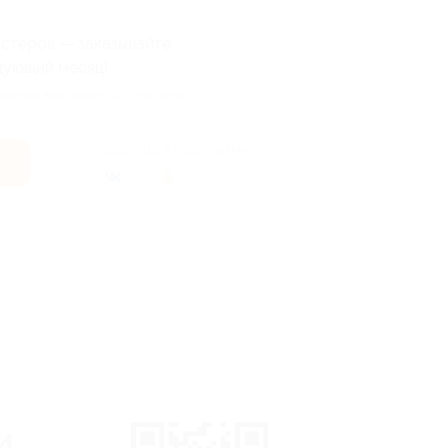
астеров — заказывайте
дующий месяц!
одарим вам скидку 40% на заказ
Поделиться с друзьями
и