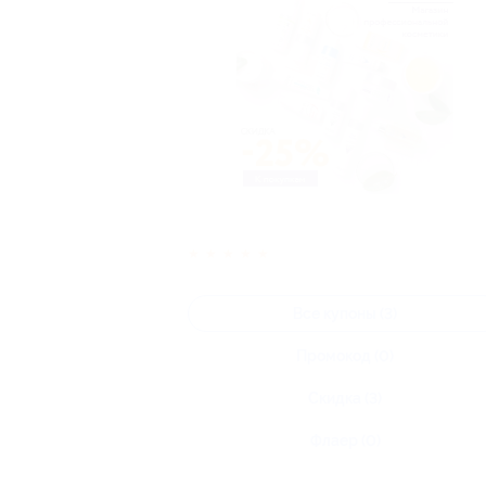
★
★
★
★
★
Все купоны (3)
Промокод (0)
Скидка (3)
Флаер (0)