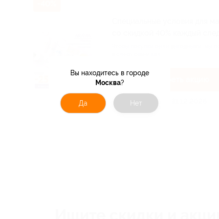
-40%
Специальные условия для м
со скидкой 40% каждый сле
Чтобы покупки были выгодными, мы п
в следующем кал...
Вы находитесь в городе
Посмотреть акцию
Москва
?
Акция до 31.12.2026
Да
Нет
Ищите скидки и акци