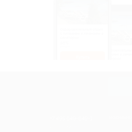
Оздоровительный отдых
c питанием и лечением в
санатории
50%
cкидка
Оздоровительны
питанием и лече
Купить
санатории
50%
cкидка
Купит
+7 495 649-649-1
МОБИЛЬНО
Для звонка из Москвы
и регионов России