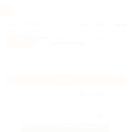
Услуги
Отели
Туры
Промокоды
Кэшбэк
Афиша 
Все скидки
- в мобильном приложении!
Скачать сейчас!
Главная
Отели
Золотое кольцо
Иваново
Иваново
Без сортировки