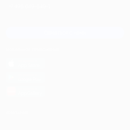
+7 495 649-649-1
Для звонка из Москвы
и регионов России
Связаться с нами
МОБИЛЬНОЕ ПРИЛОЖЕНИЕ
загрузить в
App Store
загрузить в
Google Play
загрузить в
AppGallery
КОМПАНИЯ