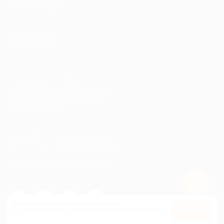
ИНФОРМАЦИЯ
ПАРТНЕРАМ
© 2010-2026 BIGLION
Обработка персональных данных
Пользовательское соглашение
Публичная оферта
Гарантия, поддержка
24 часа и возврат средств
Перейти на полную версию сайта
Используем куки, чтобы сайт работал лучше.
Оставаясь с нами, вы соглашаетесь на использование
файлов
Оk
куки.
Карта