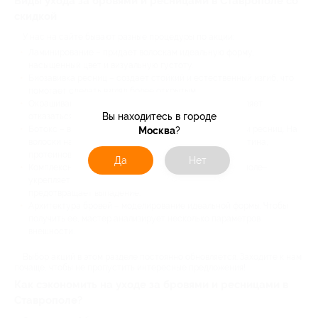
Виды ухода за бровями и ресницами в Ставрополе со
скидкой
У нас на сайте бывают разные процедуры по акции:
Ламинирование – придает волоскам идеальную форму,
насыщенный цвет и визуальную густоту.
Биозавивка ресниц – создает стойкий и естественный изгиб, что
помогает сделать взгляд более открытым.
Окрашивание специальной краской или хной – позволяет
Вы находитесь в городе
отказаться от подкрашивания тушью и карандашом.
Ботокс – восстанавливающая процедура для бровей и ресниц. На
Москва
?
волоски наносят комплекс сывороток на основе кератина,
протеинов, аминокислот и гиалуроновой кислоты.
Да
Нет
Комплексный уход за бровями и ресницами в Ставрополе–
укрепляет волосяные луковицы, стимулирует рост и
предотвращает выпадение.
Архитектура бровей – моделирование идеальной формы. Чтобы
получить ее, мастер анализирует несколько параметров
внешности.
Выбор акций в этом разделе постоянно обновляется. Заходите к нам
почаще, чтобы не пропустить интересные предложения!
Как сэкономить на уходе за бровями и ресницами в
Ставрополе?