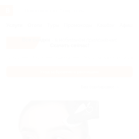
Услуги
Отели
Туры
Промокоды
Кэшбэк
Афиша 
Все скидки
- в мобильном приложении!
Скачать сейчас!
Главная
Услуги
Красота
Уход за бровями и ресницами
Уход за бровями и ресницами
Без сортировки