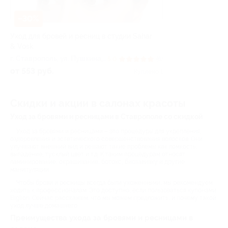
–30%
Уход для бровей и ресниц в студии Sahar
& Vosk
г. Ставрополь, ул. Пушкина,
5.0
(6)
д. 9
от 553 руб.
Куплено 1
Скидки и акции в салонах красоты
Уход за бровями и ресницами в Ставрополе со скидкой
Уход за бровями и ресницами – это процедуры для укрепления,
оздоровления и эстетического совершенствования волосков. Они
улучшают внешний вид и решают такие проблемы как ломкость,
выпадение, тусклый цвет и т.д. К таким процедурам относят
ламинирование, окрашивание, ботокс, биозавивку и другие
манипуляции.
Чтобы брови и ресницы всегда были ухоженными, мы рекомендуем
ходить к профессионалам. Это доступно, если пользоваться купонами
Biglion. Сейчас расскажем, что мы можем предложить, и почему такой
уход лучше домашнего.
Преимущества ухода за бровями и ресницами в