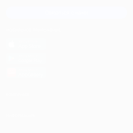
Связаться с нами
МОБИЛЬНОЕ ПРИЛОЖЕНИЕ
загрузить в
App Store
загрузить в
Google Play
загрузить в
AppGallery
КОМПАНИЯ
ИНФОРМАЦИЯ