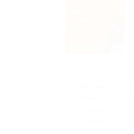
★
★
★
★
★
Все купоны (4)
Промокод (4)
Скидка (0)
Флаер (0)