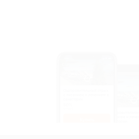
Оздоровительный отдых
c питанием и лечением в
санатории
50%
cкидка
Оздоровительны
питанием и лече
Купить
санатории
50%
cкидка