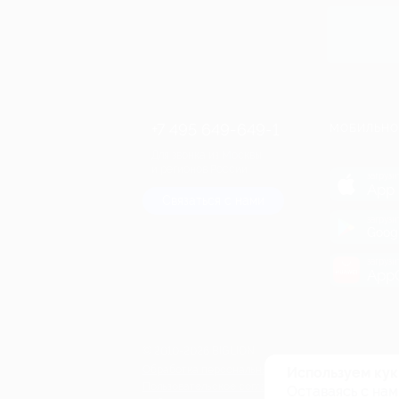
Купит
+7 495 649-649-1
МОБИЛЬНО
Для звонка из Москвы
и регионов России
загрузи
App 
Связаться с нами
загрузи
Goog
загрузи
AppG
© 2010-2026 BIGLION
Обработка персональных данных
Используем кук
Пользовательское соглашение
Оставаясь с нам