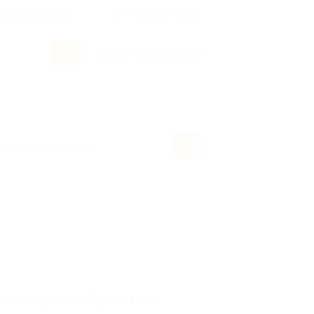
росы и ответы
+7 495 649-649-1
Вход
/
Регистрация
 репетиторами в Skysmart или