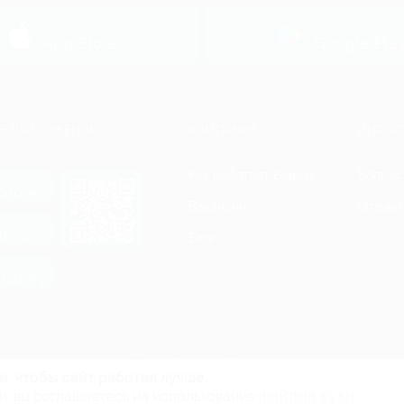
ь
загрузить в
загрузить в
App Store
Google Pla
Е ПРИЛОЖЕНИЕ
КОМПАНИЯ
ИНФОР
Как работает Biglion
Вопрос
ть в
Store
Вакансии
Отзывы
ть в
le Play
Блог
ть в
allery
Гарантия, поддержка
24 часа и возврат средств
и, чтобы сайт работал лучше.
файлов куки.
и, вы соглашаетесь на использование