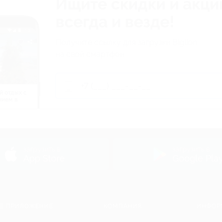
Ищите скидки и акци
всегда и везде!
Получите ссылку для загрузки Biglion
на свой смартфон
й отдых c
нием в
ь
загрузить в
загрузить в
App Store
Google Pla
Е ПРИЛОЖЕНИЕ
КОМПАНИЯ
ИНФОР