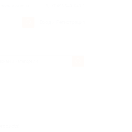
росы и ответы
+7 495 649-649-1
Вход
/
Регистрация
products!