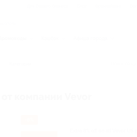
Для Вашего бизнеса
Блог
Франчайзинг
Воп
Промокоды
Кэшбэк
Афиша города
Категории
 от компании Vevor
-8%
Extra 8% off on all Vevor US 