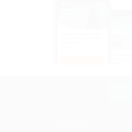
Оздоровительный отдых
c питанием и лечением в
санатории
50%
cкидка
Оздоровительны
питанием и лече
Купить
санатории
50%
cкидка
Купит
+7 495 649-649-1
МОБИЛЬНО
Для звонка из Москвы