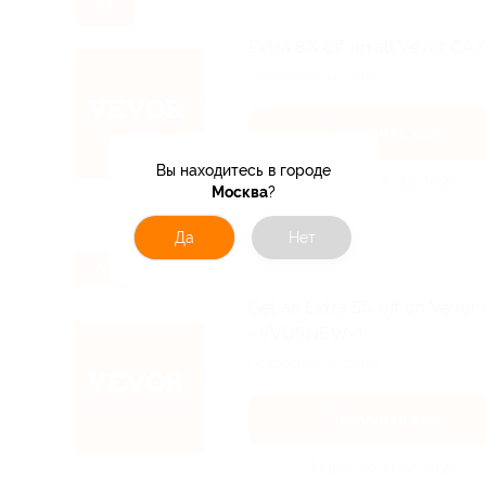
-8%
Extra 8% off on all Vevor C
Подробнее на сайте.
Получить код
Вы находитесь в городе
Акция до 31.12.2026
Москва
?
Да
Нет
-5%
Get an Extra 5% off on Vevor
«VVUSNEW»!
Подробнее на сайте.
Получить код
Акция до 31.12.2026