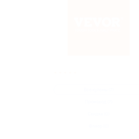
★
★
★
★
★
Все купоны (7)
Промокод (7)
Скидка (0)
Флаер (0)