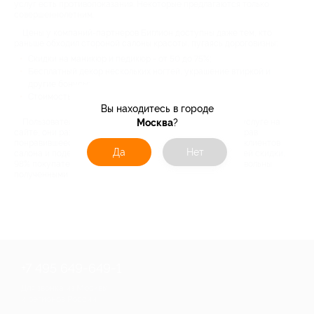
услуг есть противопоказания. Некоторые предлагаются только
совершеннолетним.
Цены у компаний-партнеров Биглион доступны даже тем, кто
раньше обходил стороной салоны красоты, пугаясь дороговизны:
Скидки на маникюр и педикюр - от 50 до 75%;
Бесплатный декор нескольких ногтей, украшение втиркой и
другие бонусы;
Стоимость услуг - от 120 руб.
Вы находитесь в городе
Пользователи купонов от Biglion оставляют отзывы об услуге на
Москва
?
сайте, они размещаются в описании акции. Поэтому, выбрав
понравившееся предложение, почитайте мнение других клиентов
Да
Нет
салона и поделитесь своим. Станьте одним из обладателей скидки,
98% покупателей купонов согласно отзывам остались довольны
полученными товарами и услугами.
+7 495 649-649-1
Для звонка из Москвы
и регионов России