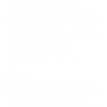
Купоны на СПА-уход и покрытие в Ставрополе
Уход за руками и ступнями не начинается и не заканчивается
нанесением лака или наращиванием гелевых ногтей. Также нужно
укреплять пластину, делать пилинги, ванночки и восстанавливать
ногти после снятия лака. После СПА-процедур вы заметите не только
улучшение внешнего вида ногтей, но и как изменилась, стала более
мягкой и эластичной кожа рук.
По купонам от Биглион в Ставрополе Вы получите скидки и на декор
ногтей, и на уходовые процедуры:
Классический маникюр и покрытие лаком;
Педикюр с дезинфекцией и обработкой ног кремом;
Наращивание ногтей либо покрытие гелем;
СПА-комплекс для рук или ног;
Роспись ногтей, декор стразами, блестками и другими элементами
на выбор.
Цены и бонусы
Цены на маникюр и педикюр в Ставрополе зависят от вида
выбранных услуг. Если Вы планируете заказать роспись всех ногтей
или аквадизайн, дополнительные SPA-процедуры, будьте готовы к
тому, что они не будут включены в первоначальную цену со скидкой.
Некоторые предложения подразумевают и использование стразов, и
снятие лака, информация об этом есть в описании акций.
На странице об акции изучите и условия предоставления: для ряда