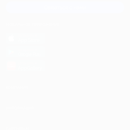
Связаться с нами
МОБИЛЬНОЕ ПРИЛОЖЕНИЕ
загрузить в
App Store
загрузить в
Google Play
загрузить в
AppGallery
КОМПАНИЯ
ИНФОРМАЦИЯ
ПАРТНЕРАМ