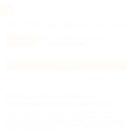
Услуги
Отели
Туры
Промокоды
Кэшбэк
Афиша 
Все скидки
- в мобильном приложении!
Скачать сейчас!
Каталог
Без сортировки
Маникюр и педикюр по акции
Купоны на маникюр и педикюр в Ставрополе по акции
Если Вам кажется, что у Вас слишком часто ломаются ногти,
нанесенный дома лак быстро облазит, а кожа на руках трескается,
маникюр в Ставрополе со скидками от Биглион решит Ваши проблемы.
Вы несколько недель не будете переживать о декоре ногтей и забота
о ступнях обойдется в 2 раза дешевле.