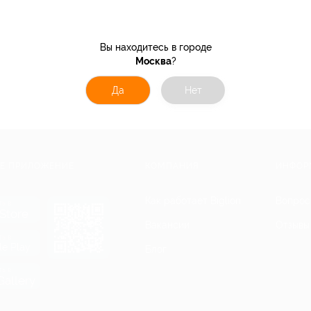
Вы находитесь в городе
Москва
?
Да
Нет
Е ПРИЛОЖЕНИЕ
КОМПАНИЯ
ИНФОР
Как работает Biglion
Вопрос
ть в
Store
Вакансии
Отзывы
ть в
le Play
Блог
ть в
allery