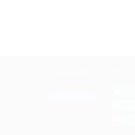
+7 495 649-649-1
МОБИЛЬНО
Для звонка из Москвы
и регионов России
загрузи
App 
Связаться с нами
загрузи
Goog
загрузи
AppG