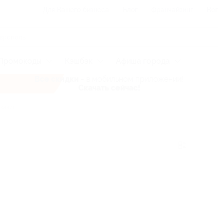
Для Вашего бизнеса
Блог
Франчайзинг
Воп
Промокоды
Кэшбэк
Афиша города
Все скидки
- в мобильном приложении!
Скачать сейчас!
хазия