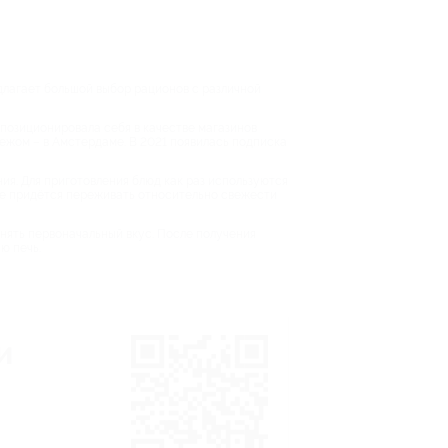
длагает большой выбор рационов с различной
 позиционировала себя в качестве магазинов
бежом – в Амстердаме. В 2021 появилась подписка
ия. Для приготовления блюд как раз используются
 не придётся переживать относительно свежести
анять первоначальный вкус. После получения
ю печь.
и