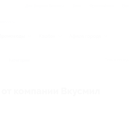
Для Вашего бизнеса
Блог
Франчайзинг
Воп
Промокоды
Кэшбэк
Афиша города
Категории
 от компании Вкусмил