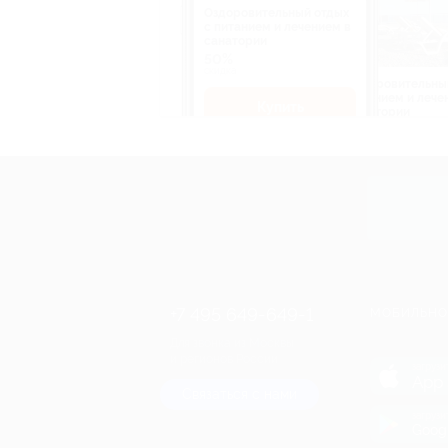
Оздоровительный отдых
c питанием и лечением в
санатории
50%
cкидка
Оздоровительны
питанием и лече
Купить
санатории
50%
cкидка
Купит
+7 495 649-649-1
МОБИЛЬНО
Для звонка из Москвы
и регионов России
загрузи
App 
Связаться с нами
загрузи
Goog