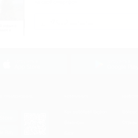
на свой смартфон
й отдых c
нием в
ь
загрузить в
загрузить в
App Store
Google Pla
Е ПРИЛОЖЕНИЕ
КОМПАНИЯ
ИНФОР
Как работает Biglion
Вопрос
ть в
Store
Вакансии
Отзывы
ть в
le Play
Блог