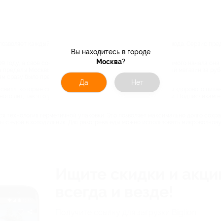
 позволяет каждый день получать разнообразные здоровые блюда. Сервис пре
Вы находитесь в городе
Москва
?
9 году, а своё современное название приобрела в 2012. С самого начала она
за пределы Москвы и Подмосковья, а в 2020 был открыт первый магазин за ру
ям сразу было представлено несколько рационов.
Да
Нет
вилл, которые специализируется на продаже продуктов для здорового питан
ного лет, так что у неё не возникает проблем с поставщиками. Подписчикам
я технология герметичной упаковки. Это позволяет максимально долго сохр
 с едой в холодильник. Для разогрева еды можно использовать микроволнову
Ищите скидки и акци
всегда и везде!
Получите ссылку для загрузки Biglion