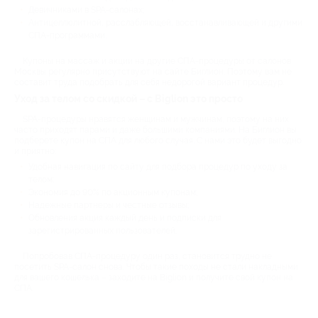
Девичниками в SPA-салонах;
Антицеллюлитной, расслабляющей, восстанавливающей и другими
СПА-программами.
Купоны на массаж и акции на другие СПА-процедуры от салонов
Москвы регулярно присутствуют на сайте Биглион. Поэтому вам не
составит труда подобрать для себя недорогой вариант процедур.
Уход за телом со скидкой – с Biglion это просто
SPA-процедуры нравятся женщинам и мужчинам, поэтому на них
часто приходят парами и даже большими компаниями. На Биглион вы
подберете купон на СПА для любого случая. С нами это будет выгодно
и приятно:
Удобная навигация по сайту для подбора процедур по уходу за
телом;
Экономия до 90% по акционным купонам;
Надежные партнеры и честные отзывы;
Обновления акция каждый день и подписки для
зарегистрированных пользователей.
Попробовав СПА-процедуру один раз, становится трудно не
посетить SPA-салон снова. Чтобы такие походы не стали накладными
для вашего кошелька – заходите на Biglion и получите свой купон на
СПА.