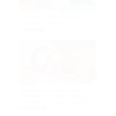
–30%
ЗАПИСАТЬСЯ ОНЛАЙН
День красоты в салоне «БиGUDи»
г. Ставрополь, ул. Широкая,
д. 19
от 3 360 руб.
–50%
День красоты «День релакса» или
«Идеальное тело» в студии «Лицо и тело»
г. Ставрополь, пр-т Карла
5.0
(8)
Маркса, д. 56
от 2 000 руб.
Куплено 5