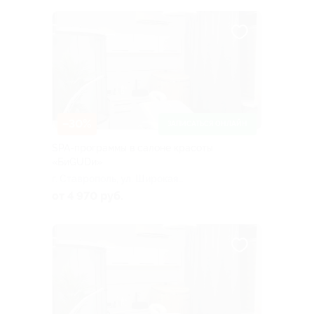
–30%
ЗАПИСАТЬСЯ ОНЛАЙН
SPA-программы в салоне красоты
«БиGUDи»
г. Ставрополь, ул. Широкая,
д. 19
от 4 970 руб.