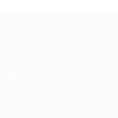
+7 495 649-649-1
Для звонка из Москвы
и регионов России
Связаться с нами
МОБИЛЬНОЕ ПРИЛОЖЕНИЕ
загрузить в
App Store
загрузить в
Google Play
загрузить в
AppGallery